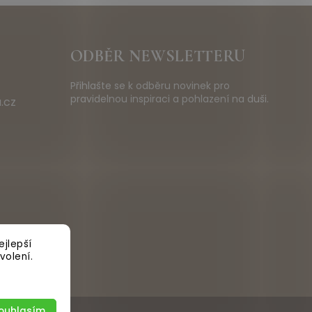
ODBĚR NEWSLETTERU
Přihlašte se k odběru novinek pro
pravidelnou inspiraci a pohlazení na duši.
.cz
jlepší
volení.
ouhlasím