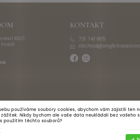
OOM
KONTAKT
městí 100/1
731 741 965
 Podolí
obchod@anglickasezona
ba:
ebu používáme soubory cookies, abychom vám zajistili ten ne
ý zážitek. Nikdy bychom ale vaše data neukládali bez vašeho s
 s použitím těchto souborů?
í
S