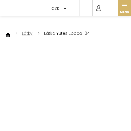
Přejít
na
CZK
obsah
Látky
Látka Yutes Epoca 104