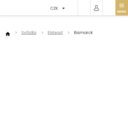
Přejít
na
CZK
obsah
Svítidla
Elstead
Bismarck