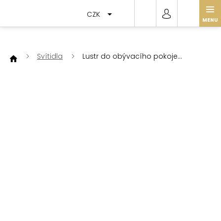
Přejít
na
CZK
obsah
Svítidla
Lustr do obývacího pokoje
Pembroke 1