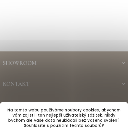
Z
á
SHOWROOM
p
a
t
KONTAKT
í
ODBĚR NEWSLETTERU
Na tomto webu používáme soubory cookies, abychom
vám zajistili ten nejlepší uživatelský zážitek. Nikdy
bychom ale vaše data neukládali bez vašeho svolení.
Vytvořil Shoptet
Souhlasíte s použitím těchto souborů?