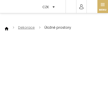
Přejít
na
CZK
obsah
Dekorace
Úložné prostory