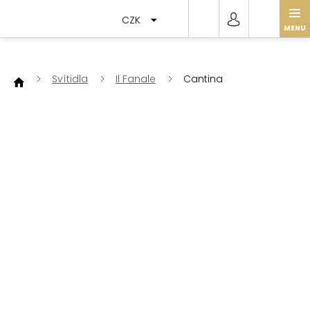
Přejít
na
CZK
obsah
Svítidla
Il Fanale
Cantina