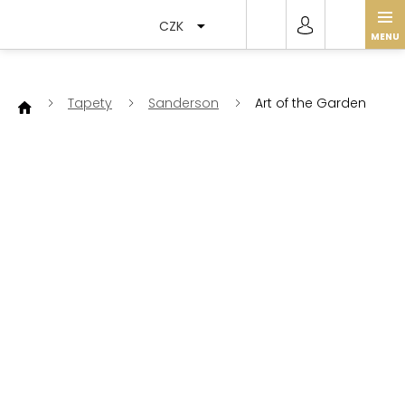
Přejít
na
CZK
obsah
Tapety
Sanderson
Art of the Garden