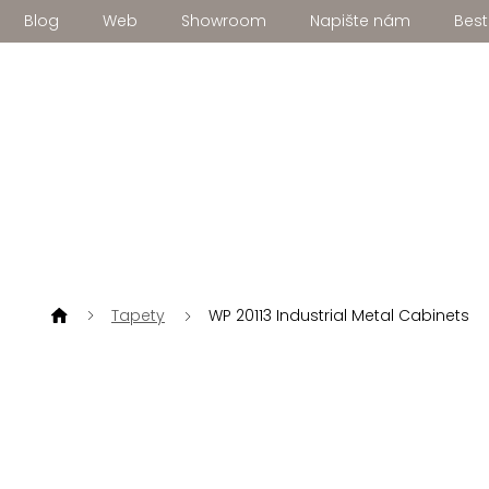
Přejít
Blog
Web
Showroom
Napište nám
Best
na
obsah
Tapety
WP 20113 Industrial Metal Cabinets