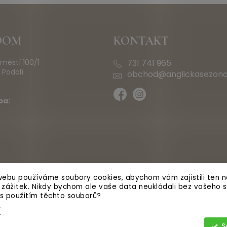
OOM
KONTAKT
městí 100/1
731 741 965
 Podolí
obchod@anglickasezona
ba:
ebu používáme soubory cookies, abychom vám zajistili ten ne
ý zážitek. Nikdy bychom ale vaše data neukládali bez vašeho s
 s použitím těchto souborů?
í
S