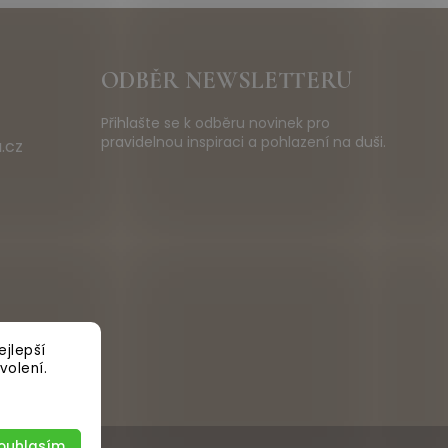
ODBĚR NEWSLETTERU
Přihlašte se k odběru novinek pro
pravidelnou inspiraci a pohlazení na duši.
.cz
jlepší
volení.
ouhlasím