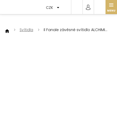
Přejít
na
CZK
obsah
Svítidla
Il Fanale závěsné svítidlo ALCHIMIA
277.06.ONT