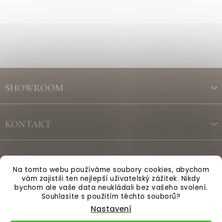
Z
á
SHOWROOM
p
a
t
KONTAKT
í
ODBĚR NEWSLETTERU
Na tomto webu používáme soubory cookies, abychom
vám zajistili ten nejlepší uživatelský zážitek. Nikdy
bychom ale vaše data neukládali bez vašeho svolení.
Vytvořil Shoptet
Souhlasíte s použitím těchto souborů?
Nastavení