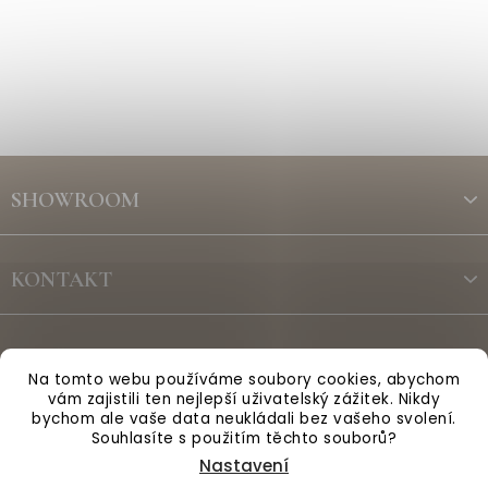
Z
á
SHOWROOM
p
a
t
KONTAKT
í
ODBĚR NEWSLETTERU
Na tomto webu používáme soubory cookies, abychom
vám zajistili ten nejlepší uživatelský zážitek. Nikdy
bychom ale vaše data neukládali bez vašeho svolení.
Vytvořil Shoptet
Souhlasíte s použitím těchto souborů?
Nastavení