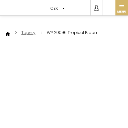
Přejít
na
CZK
obsah
Tapety
WP 20096 Tropical Bloom