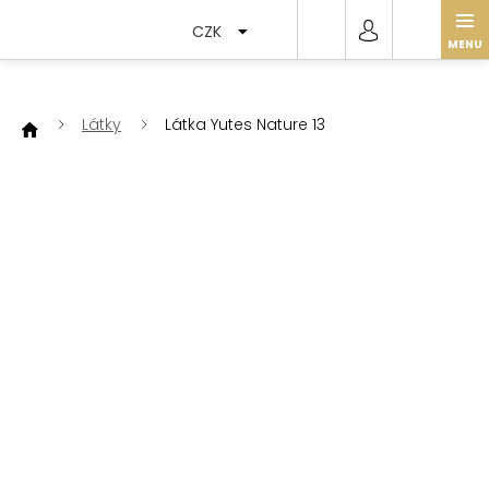
Přejít
na
CZK
obsah
Látky
Látka Yutes Nature 13