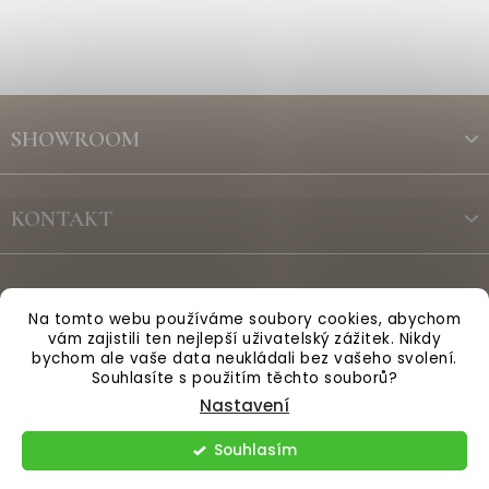
Z
á
SHOWROOM
p
a
t
KONTAKT
í
ODBĚR NEWSLETTERU
Na tomto webu používáme soubory cookies, abychom
vám zajistili ten nejlepší uživatelský zážitek. Nikdy
bychom ale vaše data neukládali bez vašeho svolení.
Vytvořil Shoptet
Souhlasíte s použitím těchto souborů?
Nastavení
Copyright 2026
Anglická sezóna
. Všechna práva vyhrazena.
Souhlasím
Upravit nastavení cookies