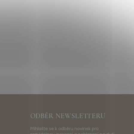
ODBĚR NEWSLETTERU
Přihlašte se k odběru novinek pro