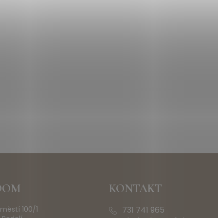
OOM
KONTAKT
městí 100/1
731 741 965