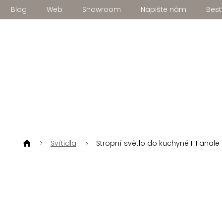
Přejít
Blog
Web
Showroom
Napište nám
Best
na
obsah
Svítidla
Stropní světlo do kuchyně Il Fanale 