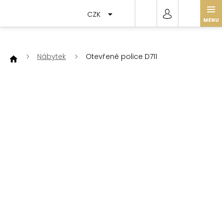
Přejít
na
CZK
obsah
Nábytek
Otevřené police D711