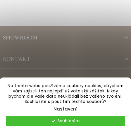
Z
á
SHOWROOM
p
a
t
KONTAKT
í
ODBĚR NEWSLETTERU
Na tomto webu používáme soubory cookies, abychom
vám zajistili ten nejlepší uživatelský zážitek. Nikdy
bychom ale vaše data neukládali bez vašeho svolení.
Vytvořil Shoptet
Souhlasíte s použitím těchto souborů?
Nastavení
Copyright 2026
Anglická sezóna
. Všechna práva vyhrazena.
Souhlasím
Upravit nastavení cookies