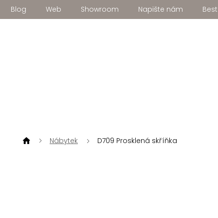
Přejít
Blog
Web
Showroom
Napište nám
Best
na
obsah
Nábytek
D709 Prosklená skříňka