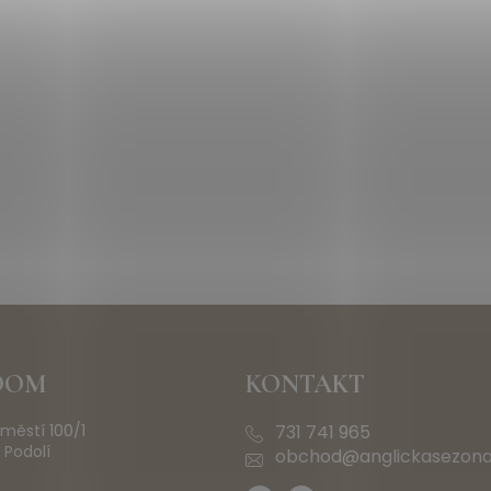
OOM
KONTAKT
městí 100/1
731 741 965
 Podolí
obchod@anglickasezona