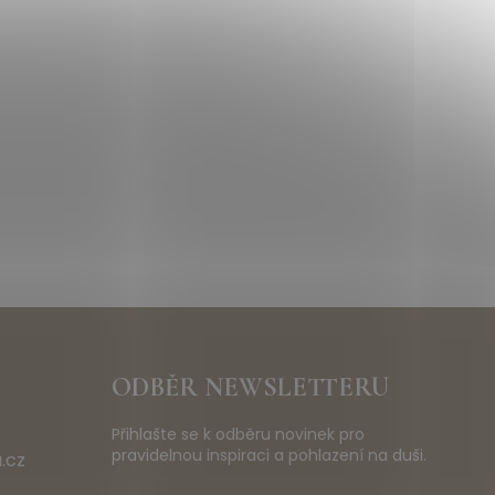
ODBĚR NEWSLETTERU
Přihlašte se k odběru novinek pro
pravidelnou inspiraci a pohlazení na duši.
.cz