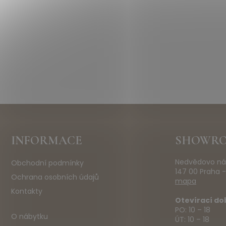
Z
INFORMACE
SHOWR
á
p
Nedvědovo ná
Obchodní podmínky
a
147 00 Praha -
t
Ochrana osobních údajů
mapa
í
Kontakty
Otevírací do
PO: 10 – 18
O nábytku
ÚT: 10 – 18