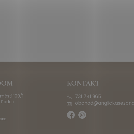
OOM
KONTAKT
městí 100/1
731 741 965
 Podolí
obchod@anglickasezona
ba: