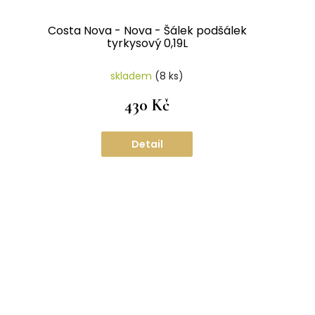
Costa Nova - Nova - Šálek podšálek
tyrkysový 0,19L
skladem
(8 ks)
430 Kč
Detail