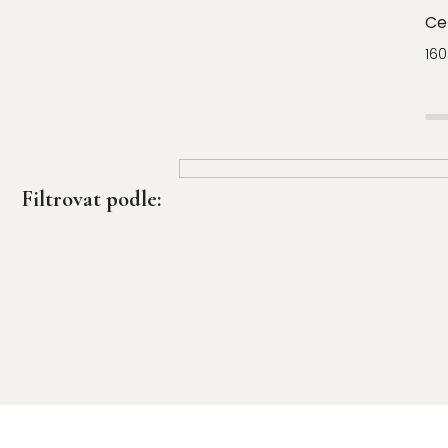
Ce
160
Ř