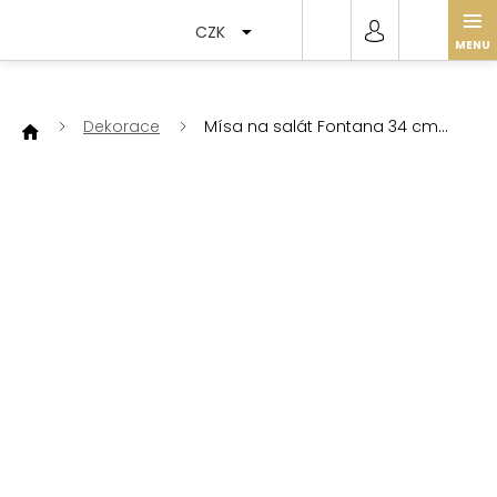
Přejít
na
CZK
obsah
Dekorace
Mísa na salát Fontana 34 cm
bílá