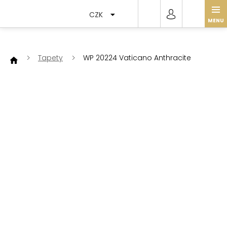
Přejít
na
CZK
obsah
Tapety
WP 20224 Vaticano Anthracite