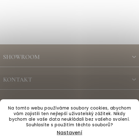
Z
á
SHOWROOM
p
a
t
KONTAKT
í
ODBĚR NEWSLETTERU
Na tomto webu používáme soubory cookies, abychom
vám zajistili ten nejlepší uživatelský zážitek. Nikdy
bychom ale vaše data neukládali bez vašeho svolení.
Vytvořil Shoptet
Souhlasíte s použitím těchto souborů?
Nastavení