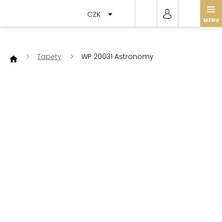
Přejít
na
CZK
obsah
Tapety
WP 20031 Astronomy