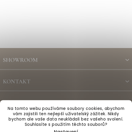
Z
á
SHOWROOM
p
a
t
KONTAKT
í
ODBĚR NEWSLETTERU
Na tomto webu používáme soubory cookies, abychom
vám zajistili ten nejlepší uživatelský zážitek. Nikdy
bychom ale vaše data neukládali bez vašeho svolení.
Vytvořil Shoptet
Souhlasíte s použitím těchto souborů?
Nastavení