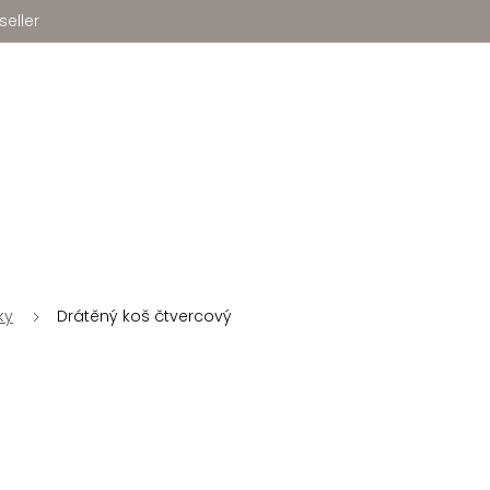
seller
ky
Drátěný koš čtvercový