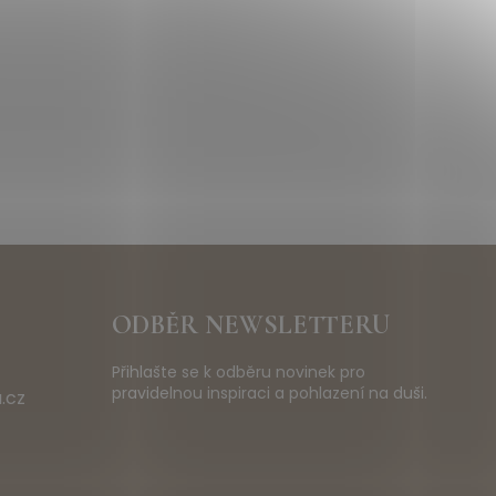
ODBĚR NEWSLETTERU
Přihlašte se k odběru novinek pro
pravidelnou inspiraci a pohlazení na duši.
.cz