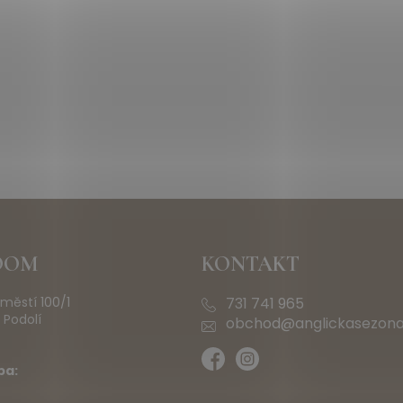
OOM
KONTAKT
městí 100/1
731 741 965
 Podolí
obchod@anglickasezona
ba: