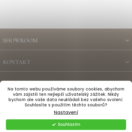
Z
á
SHOWROOM
p
a
t
KONTAKT
í
ODBĚR NEWSLETTERU
Na tomto webu používáme soubory cookies, abychom
vám zajistili ten nejlepší uživatelský zážitek. Nikdy
bychom ale vaše data neukládali bez vašeho svolení.
Vytvořil Shoptet
Souhlasíte s použitím těchto souborů?
Nastavení
Copyright 2026
Anglická sezóna
. Všechna práva vyhrazena.
Souhlasím
Upravit nastavení cookies