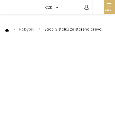
Přejít
na
CZK
obsah
Nábytek
Sada 3 stolků ze starého dřeva