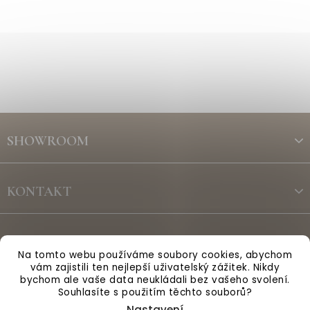
Z
á
SHOWROOM
p
a
t
KONTAKT
í
ODBĚR NEWSLETTERU
Na tomto webu používáme soubory cookies, abychom
vám zajistili ten nejlepší uživatelský zážitek. Nikdy
bychom ale vaše data neukládali bez vašeho svolení.
Vytvořil Shoptet
Souhlasíte s použitím těchto souborů?
Nastavení