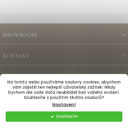
Z
á
SHOWROOM
p
a
t
KONTAKT
í
ODBĚR NEWSLETTERU
Na tomto webu používáme soubory cookies, abychom
vám zajistili ten nejlepší uživatelský zážitek. Nikdy
bychom ale vaše data neukládali bez vašeho svolení.
Vytvořil Shoptet
Souhlasíte s použitím těchto souborů?
Nastavení
Copyright 2026
Anglická sezóna
. Všechna práva vyhrazena.
Souhlasím
Upravit nastavení cookies