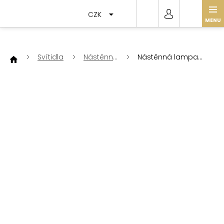
Přejít
na
CZK
obsah
Svítidla
Nástěnné
Nástěnná lampa
lampy
Oliver Big -
poslední kusy