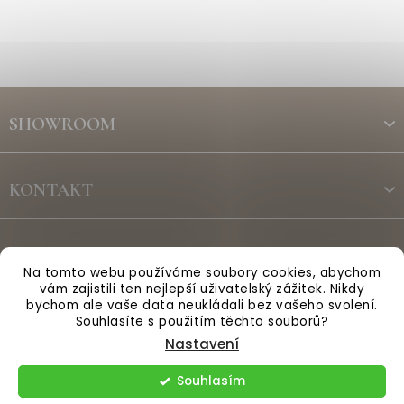
Z
á
SHOWROOM
p
a
t
KONTAKT
í
ODBĚR NEWSLETTERU
Na tomto webu používáme soubory cookies, abychom
vám zajistili ten nejlepší uživatelský zážitek. Nikdy
bychom ale vaše data neukládali bez vašeho svolení.
Vytvořil Shoptet
Souhlasíte s použitím těchto souborů?
Nastavení
Copyright 2026
Anglická sezóna
. Všechna práva vyhrazena.
Souhlasím
Upravit nastavení cookies