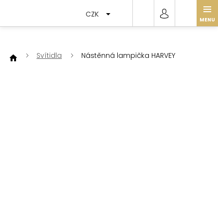
Přejít
na
CZK
obsah
Svítidla
Nástěnná lampička HARVEY