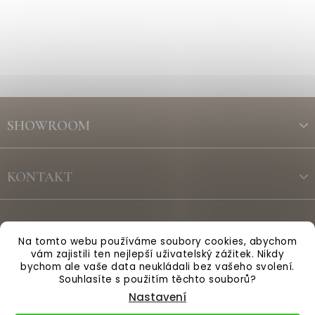
Z
á
SHOWROOM
p
a
t
KONTAKT
í
ODBĚR NEWSLETTERU
Na tomto webu používáme soubory cookies, abychom
vám zajistili ten nejlepší uživatelský zážitek. Nikdy
bychom ale vaše data neukládali bez vašeho svolení.
Vytvořil Shoptet
Souhlasíte s použitím těchto souborů?
Nastavení