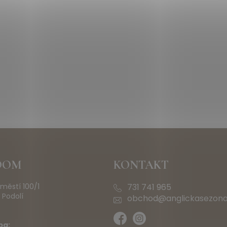
OOM
KONTAKT
městí 100/1
731 741 965
 Podolí
obchod@anglickasezona
ba: