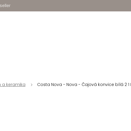
seller
n a keramika
Costa Nova - Nova - Čajová konvice bílá 2 1 