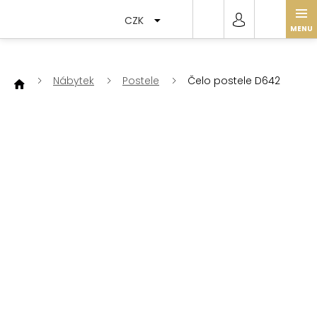
Přejít
na
CZK
obsah
Nábytek
Postele
Čelo postele D642