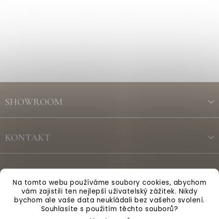
Z
á
SHOWROOM
p
a
t
KONTAKT
í
ODBĚR NEWSLETTERU
Na tomto webu používáme soubory cookies, abychom
vám zajistili ten nejlepší uživatelský zážitek. Nikdy
bychom ale vaše data neukládali bez vašeho svolení.
Vytvořil Shoptet
Souhlasíte s použitím těchto souborů?