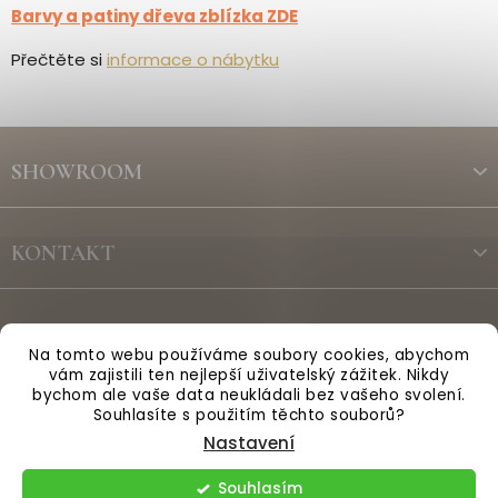
Barvy a patiny dřeva zblízka ZDE
Přečtěte si
informace o nábytku
Z
á
SHOWROOM
p
a
t
KONTAKT
í
ODBĚR NEWSLETTERU
Na tomto webu používáme soubory cookies, abychom
vám zajistili ten nejlepší uživatelský zážitek. Nikdy
bychom ale vaše data neukládali bez vašeho svolení.
Vytvořil Shoptet
Souhlasíte s použitím těchto souborů?
Nastavení
Copyright 2026
Anglická sezóna
. Všechna práva vyhrazena.
Souhlasím