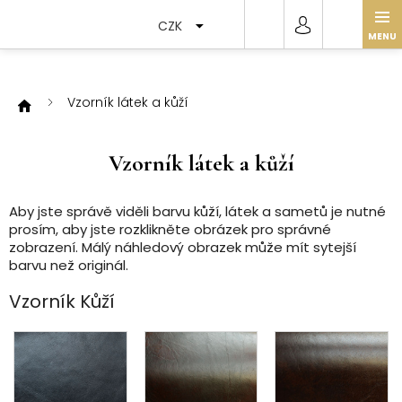
Přejít
na
CZK
obsah
Vzorník látek a kůží
Vzorník látek a kůží
Aby jste správě viděli barvu kůží, látek a sametů je nutné
prosím, aby jste rozklikněte obrázek pro správné
zobrazení. Málý náhledový obrazek může mít sytejší
barvu než originál.
Vzorník Kůží