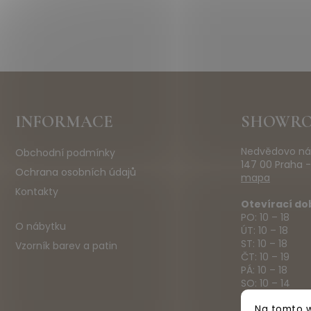
Z
INFORMACE
SHOWR
á
p
Nedvědovo ná
Obchodní podmínky
a
147 00 Praha -
t
Ochrana osobních údajů
mapa
í
Kontakty
Otevírací do
PO: 10 – 18
O nábytku
ÚT: 10 – 18
ST: 10 – 18
Vzorník barev a patin
ČT: 10 – 19
PÁ: 10 – 18
SO: 10 – 14
NE: ZAVŘENO
Na tomto w