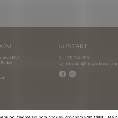
OOM
KONTAKT
městí 100/1
731 741 965
 Podolí
obchod@anglickasezona
ba:
ebu používáme soubory cookies, abychom vám zajistili ten ne