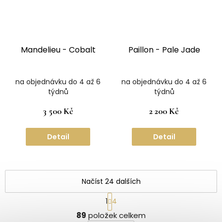
Mandelieu - Cobalt
Paillon - Pale Jade
na objednávku do 4 až 6
na objednávku do 4 až 6
týdnů
týdnů
3 500 Kč
2 200 Kč
Detail
Detail
Načíst 24 dalších
S
1
4
t
O
r
89
položek celkem
v
á