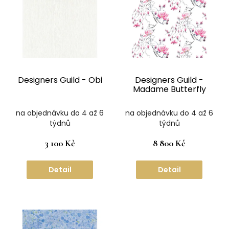
p
i
r
s
o
p
d
r
u
o
k
d
t
u
ů
Designers Guild - Obi
Designers Guild -
k
Madame Butterfly
t
ů
na objednávku do 4 až 6
na objednávku do 4 až 6
týdnů
týdnů
3 100 Kč
8 800 Kč
Detail
Detail