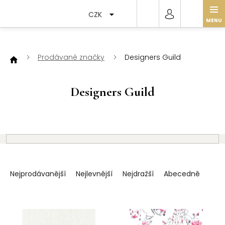
Přejít
na
CZK
obsah
Prodávané značky
Designers Guild
Designers Guild
Ř
a
Nejprodávanější
Nejlevnější
Nejdražší
Abecedně
z
e
V
n
ý
í
p