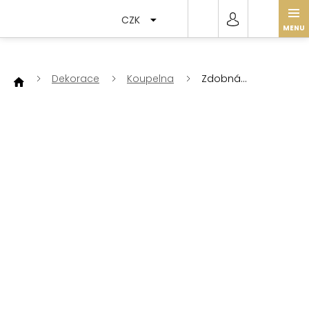
Přejít
na
CZK
obsah
Dekorace
Koupelna
Zdobná
keramická
mýdlenka