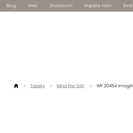
Přejít
Blog
Web
Showroom
Napište nám
Best
na
obsah
Tapety
Mind the GAP
WP 20454 Imagin