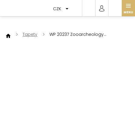
Přejít
na
CZK
obsah
Tapety
WP 20237 Zooarcheology
Anthracite