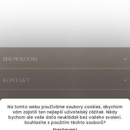
Z
á
SHOWROOM
p
a
t
KONTAKT
í
ODBĚR NEWSLETTERU
Na tomto webu používáme soubory cookies, abychom
vám zajistili ten nejlepší uživatelský zážitek. Nikdy
bychom ale vaše data neukládali bez vašeho svolení.
Vytvořil Shoptet
Souhlasíte s použitím těchto souborů?
Nastavení