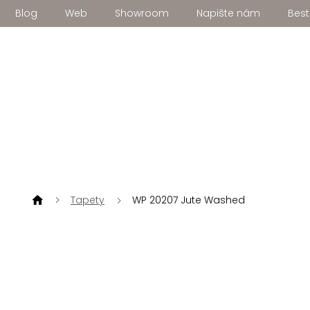
Přejít
Blog
Web
Showroom
Napište nám
Best
na
obsah
Tapety
WP 20207 Jute Washed