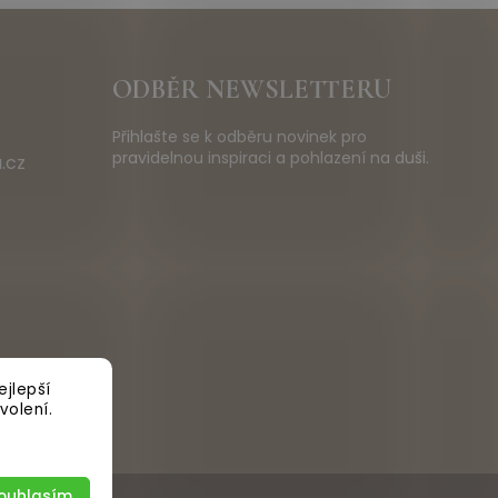
ODBĚR NEWSLETTERU
Přihlašte se k odběru novinek pro
pravidelnou inspiraci a pohlazení na duši.
.cz
jlepší
volení.
ouhlasím