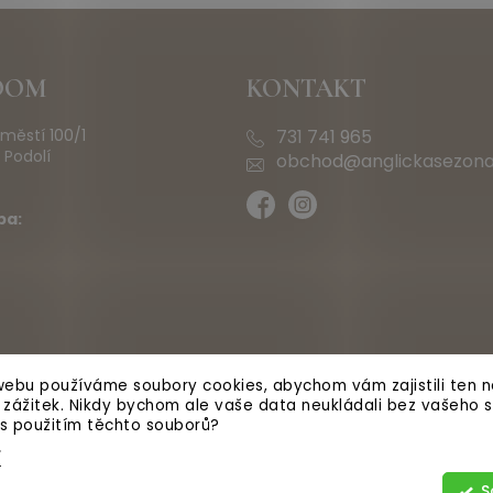
OOM
KONTAKT
městí 100/1
731 741 965
 Podolí
obchod@anglickasezona
ba:
ebu používáme soubory cookies, abychom vám zajistili ten ne
ý zážitek. Nikdy bychom ale vaše data neukládali bez vašeho s
 s použitím těchto souborů?
í
S