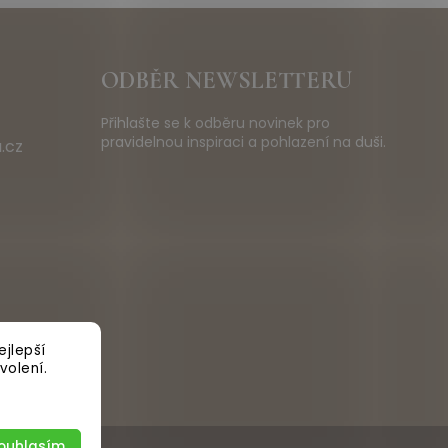
ODBĚR NEWSLETTERU
Přihlašte se k odběru novinek pro
pravidelnou inspiraci a pohlazení na duši.
.cz
jlepší
volení.
ouhlasím