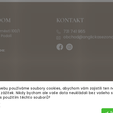
OOM
KONTAKT
městí 100/1
731 741 965
 Podolí
obchod@anglickasezona
ba:
ebu používáme soubory cookies, abychom vám zajistili ten ne
ý zážitek. Nikdy bychom ale vaše data neukládali bez vašeho s
 s použitím těchto souborů?
í
S