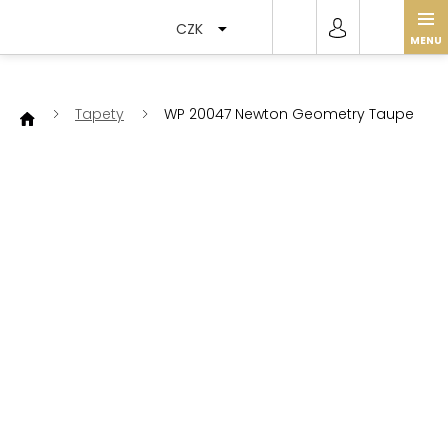
Přejít
na
CZK
obsah
Tapety
WP 20047 Newton Geometry Taupe