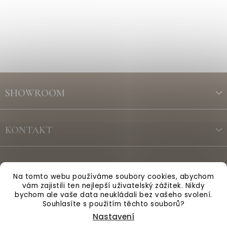
Z
á
SHOWROOM
p
a
t
KONTAKT
í
ODBĚR NEWSLETTERU
Na tomto webu používáme soubory cookies, abychom
vám zajistili ten nejlepší uživatelský zážitek. Nikdy
bychom ale vaše data neukládali bez vašeho svolení.
Vytvořil Shoptet
Souhlasíte s použitím těchto souborů?
Nastavení