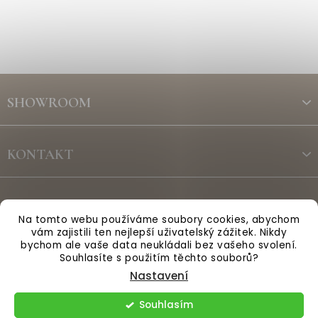
Z
á
SHOWROOM
p
a
t
KONTAKT
í
ODBĚR NEWSLETTERU
Na tomto webu používáme soubory cookies, abychom
vám zajistili ten nejlepší uživatelský zážitek. Nikdy
bychom ale vaše data neukládali bez vašeho svolení.
Vytvořil Shoptet
Souhlasíte s použitím těchto souborů?
Nastavení
Copyright 2026
Anglická sezóna
. Všechna práva vyhrazena.
Souhlasím
Upravit nastavení cookies