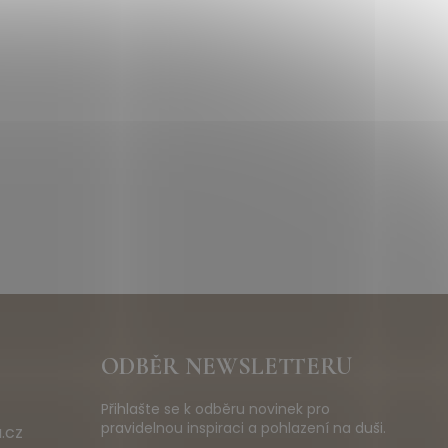
ODBĚR NEWSLETTERU
Přihlašte se k odběru novinek pro
pravidelnou inspiraci a pohlazení na duši.
.cz