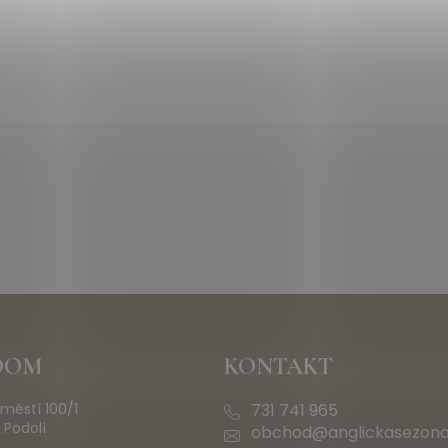
OOM
KONTAKT
městí 100/1
731 741 965
 Podolí
obchod@anglickasezona