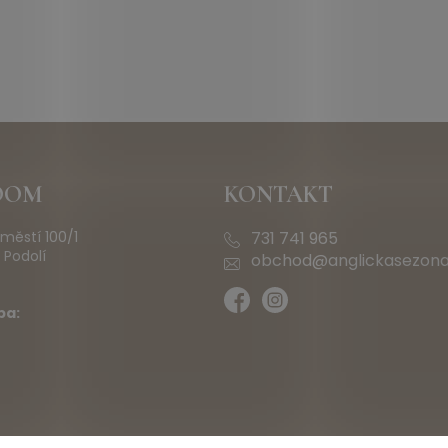
OOM
KONTAKT
městí 100/1
731 741 965
 Podolí
obchod@anglickasezona
ba: