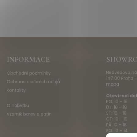
Z
INFORMACE
SHOWR
á
p
Nedvědovo ná
Obchodní podmínky
a
147 00 Praha -
t
Ochrana osobních údajů
mapa
í
Kontakty
Otevírací do
PO: 10 – 18
O nábytku
ÚT: 10 – 18
ST: 10 – 18
Vzorník barev a patin
ČT: 10 – 19
PÁ: 10 – 18
SO: 10 – 14
NE: ZAVŘENO