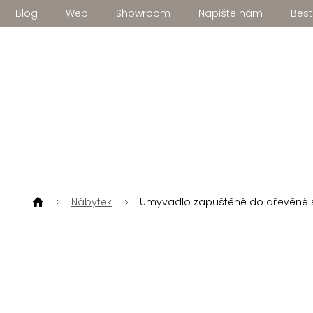
Přejít
Blog
Web
Showroom
Napište nám
Best
na
obsah
Nábytek
Umyvadlo zapuštěné do dřevěné s