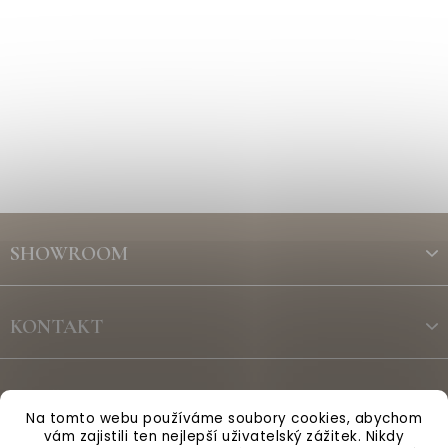
Z
á
SHOWROOM
p
a
t
KONTAKT
í
ODBĚR NEWSLETTERU
Na tomto webu používáme soubory cookies, abychom
vám zajistili ten nejlepší uživatelský zážitek. Nikdy