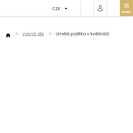
Přejít
na
CZK
obsah
Vybrat dle
Umělá pažitka v květináči