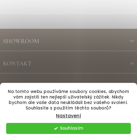
Z
á
SHOWROOM
p
a
t
KONTAKT
í
ODBĚR NEWSLETTERU
Na tomto webu používáme soubory cookies, abychom
vám zajistili ten nejlepší uživatelský zážitek. Nikdy
bychom ale vaše data neukládali bez vašeho svolení.
Vytvořil Shoptet
Souhlasíte s použitím těchto souborů?
Nastavení
Copyright 2026
Anglická sezóna
. Všechna práva vyhrazena.
Souhlasím
Upravit nastavení cookies