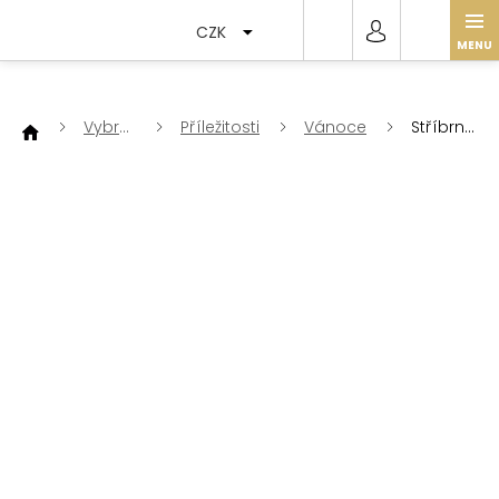
Přejít
na
CZK
obsah
Vybrat
Příležitosti
Vánoce
Stříbrný
dle
vánoční
zvonek
11 cm