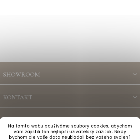
Z
á
SHOWROOM
p
a
t
KONTAKT
í
ODBĚR NEWSLETTERU
Na tomto webu používáme soubory cookies, abychom
vám zajistili ten nejlepší uživatelský zážitek. Nikdy
bychom ale vaše data neukládali bez vašeho svolení.