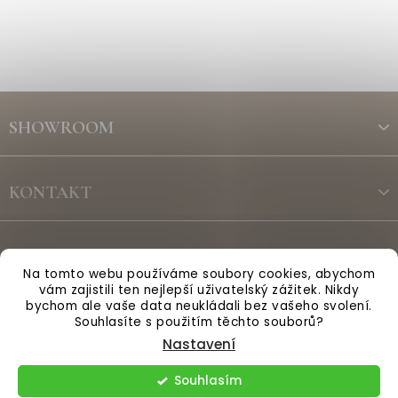
Z
á
SHOWROOM
p
a
t
KONTAKT
í
ODBĚR NEWSLETTERU
Na tomto webu používáme soubory cookies, abychom
vám zajistili ten nejlepší uživatelský zážitek. Nikdy
bychom ale vaše data neukládali bez vašeho svolení.
Vytvořil Shoptet
Souhlasíte s použitím těchto souborů?
Nastavení
Copyright 2026
Anglická sezóna
. Všechna práva vyhrazena.
Souhlasím
Upravit nastavení cookies