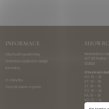
Z
INFORMACE
SHOWR
á
p
Nedvědovo ná
Obchodní podmínky
a
147 00 Praha -
t
Ochrana osobních údajů
mapa
í
Kontakty
Otevírací do
PO: 10 – 18
O nábytku
ÚT: 10 – 18
ST: 10 – 18
Vzorník barev a patin
ČT: 10 – 19
PÁ: 10 – 18
SO: 10 – 14
NE: ZAVŘENO