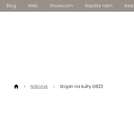
Přejít
Blog
Web
Showroom
Napište nám
Best
na
obsah
Nábytek
Stojan na kufry D823