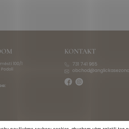
OOM
KONTAKT
městí 100/1
731 741 965
 Podolí
obchod@anglickasezona
ba: