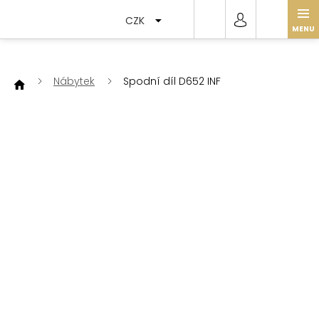
Přejít
na
CZK
obsah
Nábytek
Spodní díl D652 INF