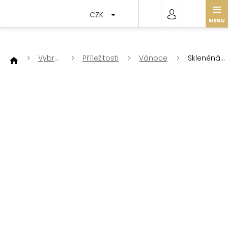
Přejít
na
CZK
obsah
Vybrat
Příležitosti
Vánoce
Skleněná
dle
lucernička
na
baterku
7x7x14cm