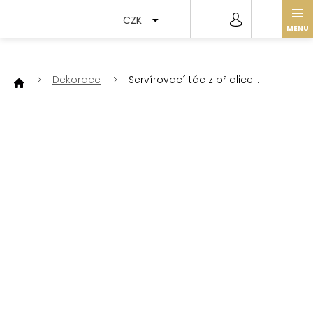
Přejít
na
CZK
obsah
Dekorace
Servírovací tác z břidlice
obdélníkový