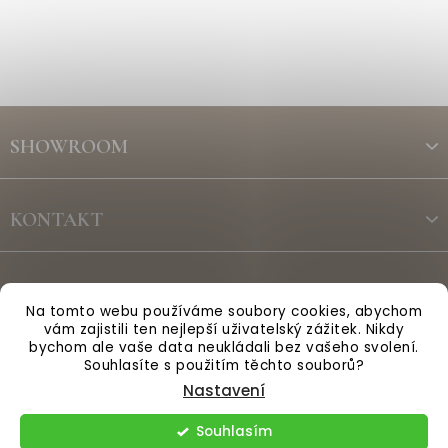
Z
á
SHOWROOM
p
a
t
KONTAKT
í
ODBĚR NEWSLETTERU
Na tomto webu používáme soubory cookies, abychom
vám zajistili ten nejlepší uživatelský zážitek. Nikdy
bychom ale vaše data neukládali bez vašeho svolení.
Vytvořil Shoptet
Souhlasíte s použitím těchto souborů?
Nastavení
Copyright 2026
Anglická sezóna
. Všechna práva vyhrazena.
Souhlasím
Upravit nastavení cookies